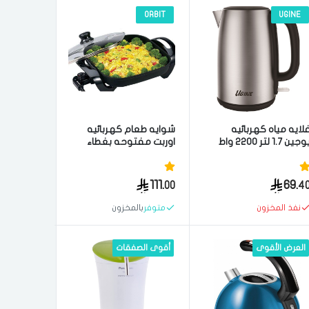
ORBIT
UGINE
لايه مياه كهربائيه
شوايه طعام كهربائيه
يوجين 1.7 لتر 2200 واط
اوربت مفتوحه بغطاء
تيل
اسود
111.
69.
00
4
نفذ المخزون
متوفر
بالمخزون
العرض الأقوى
أقوى الصفقات