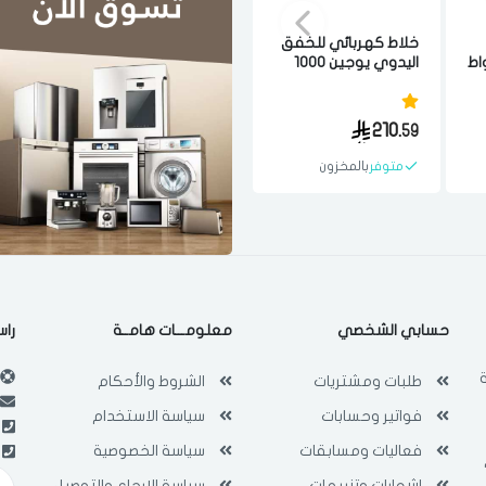
خلاط كهربائي للخفق
دفايه كهربائيه زيت
فرن م
1. لتر 2200 واط
اليدوي يوجين 1000
يوجين مستطيله 11
واط فضي واسود
ريشه 2300 واط بمنشر
غسيل ابيض
رقمي
81.
316.
210.
17
47
59
متوفر
بالمخزون
متوفر
بالمخزون
متو
حسابي الشخصي
معلومـــات هامــة
راس
طلبات ومشتريات
الشروط والأحكام
فواتير وحسابات
سياسة الاستخدام
فعاليات ومسابقات
سياسة الخصوصية
اشعارات وتنبيهات
سياسة الإرجاع والتوصيل