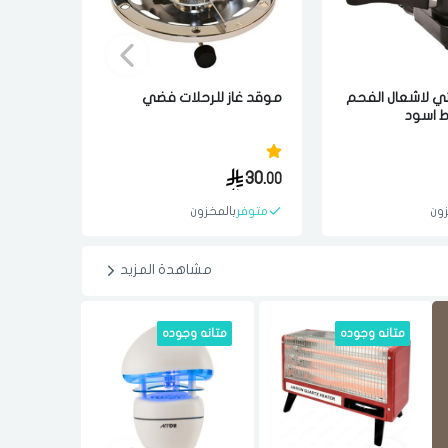
ي لاشعال الفحم
موقد غاز للرحلات فضي
دش شطا
سي المسافر .5
121.
30.
90
00
زون
متوفر
بالمخزون
باقي
4
مشاهدة المزيد
 جوده
متانه وجوده
الضمان الاقوى
متانه وجوده
شحن مجاني
متانه وجو