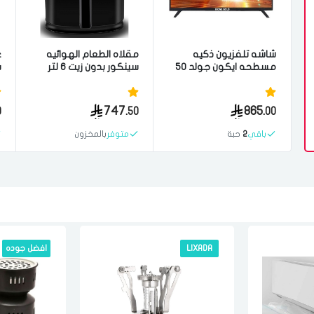
شاشه تلفزيون ذكيه
مقلاه الطعام الهوائيه
غ
مسطحه ايكون جولد 50
سينكور بدون زيت 6 لتر
بوصه 4K الترا اتش دي
1700 واط لطعام صحي
ت
اسود
اسود
747.
865.
0
50
00
باقي
2
حبة
متوفر
بالمخزون
LIXADA
افضل جوده