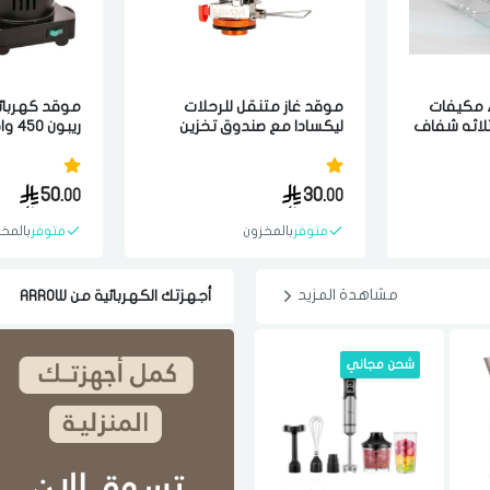
 مكيفات
موقد غاز متنقل للرحلات
موقد كهربائ
ثلاثه شفاف
ليكسادا مع صندوق تخزين
ريبون 450 واط اسود
متعدد الالوان
50.
30.
00
00
متوفر
بالمخزون
متوفر
بالمخ
مشاهدة المزيد
أجهزتك الكهربائية من ARROW
الدخول
تسجيل
اختر المدينة
شحن مجاني
شحن مجاني
افضل
رقم الجوال
*
اختر المدينة