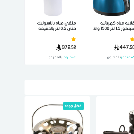
لايه مياه كهربائيه
منقي مياه باناسونيك
سينكور 1.5 لتر 1500 واط
حتى 6.5 لتر بالدقيقه
حكم الكتروني ازرق
ابيض صناعه يابانيه
372.
447.
52
5
متوفر
بالمخزون
متوفر
بالمخزون
افضل جوده
افضل س