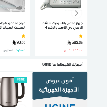
جهاز فاكس باناسونيك شاشه
موجه تدفق هواء
ال سي دي للاسم والرقم 4
السبليت السهام ال
مستويات للارسال ابيض ماليزي
ابيض
90.
563.
00
35
نفذ المخزون
متوفر
بالمخزون
أجهزتك الكهربائية من UGINE
UGINE