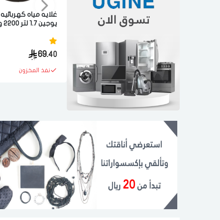
غلايه مياه كهربائيه
يوجين 7
ستيل
69.
40
نفذ المخزون