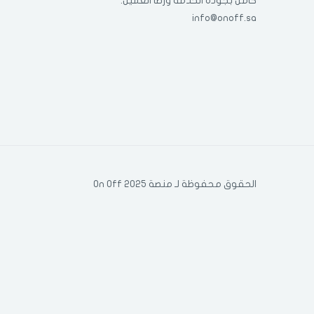
كامل بجودة الخدمة ورضا العميل.
info@onoff.sa
الحقوق محفوظة لـ منصة On Off 2025
COM