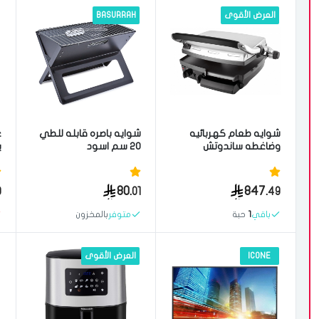
العرض الأقوى
BASURRAH
شوايه طعام كهربائيه
شوايه باصره قابله للطي
غ
وضاغطه ساندوتش
20 سم اسود
سينكور مغلقه متعدده
س
الوظائف 2000 واط ستيل
80.
847.
0
01
49
باقي
1
حبة
متوفر
بالمخزون
ICONE
العرض الأقوى