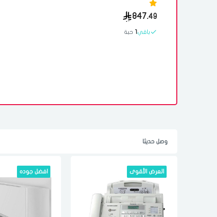
847.
49
باقي
1
حبة
وصل حديثا
العرض الأقوى
افضل جوده