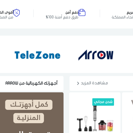
ريع
دفع اّمن
أقوى ال
نحاء المملكة
طرق دفع اّمنة 100%
من الصف
مشاهدة المزيد
أجهزتك الكهربائية من ARROW
شحن مجاني
شحن مجاني
افضل