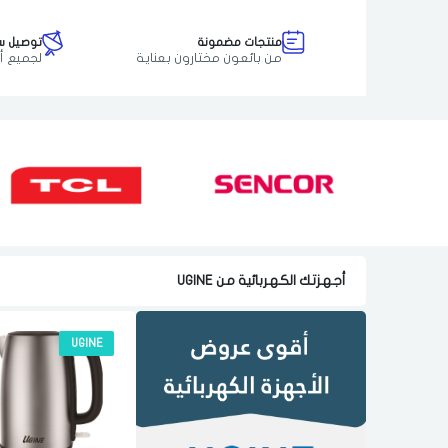
منتجات مضمونة
توصيل س
من بائعون مختارون بعناية
لجميع أ
أجهزتك الكهربائية من UGINE
UGINE